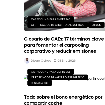
CARPOOLING PARA EMPRESAS
CERTIFICADOS DE AHORRO ENERGÉTICO
OTROS
Glosario de CAEs: 17 términos clave
para fomentar el carpooling
corporativo y reducir emisiones
Diego Ochoa
08 Ene 2026
CARPOOLING PARA EMPRESAS
CERTIFICADOS DE AHORRO ENERGÉTICO
DESTACADOS
Todo sobre el bono energético por
compartir coche