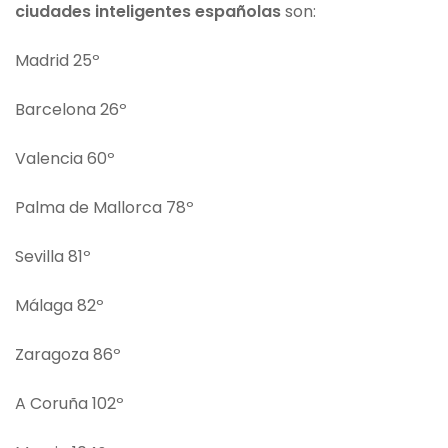
ciudades inteligentes
españolas
son:
Madrid 25º
Barcelona 26º
Valencia 60º
Palma de Mallorca 78º
Sevilla 81º
Málaga 82º
Zaragoza 86º
A Coruña 102º