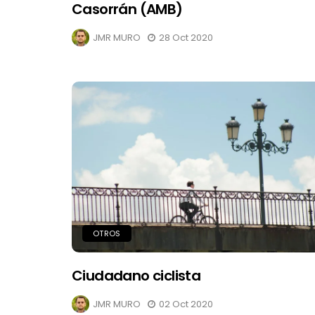
Casorrán (AMB)
JMR MURO
28 Oct 2020
OTROS
Ciudadano ciclista
JMR MURO
02 Oct 2020