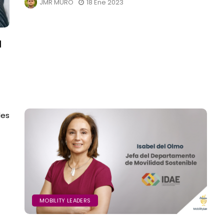
JMR MURO
18 Ene 2023
l
MOBILITY LEADERS